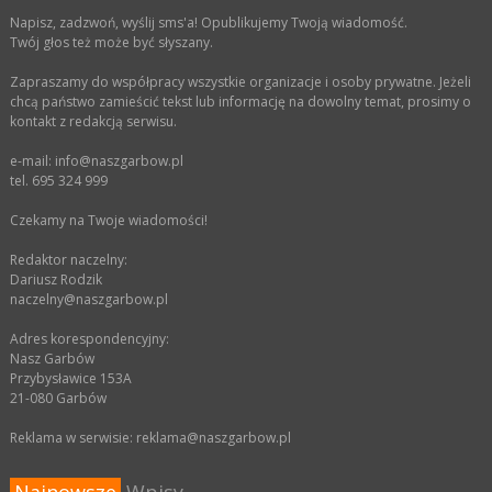
Napisz, zadzwoń, wyślij sms'a! Opublikujemy Twoją wiadomość.
Twój głos też może być słyszany.
Zapraszamy do współpracy wszystkie organizacje i osoby prywatne. Jeżeli
chcą państwo zamieścić tekst lub informację na dowolny temat, prosimy o
kontakt z redakcją serwisu.
e-mail: info@naszgarbow.pl
tel. 695 324 999
Czekamy na Twoje wiadomości!
Redaktor naczelny:
Dariusz Rodzik
naczelny@naszgarbow.pl
Adres korespondencyjny:
Nasz Garbów
Przybysławice 153A
21-080 Garbów
Reklama w serwisie: reklama@naszgarbow.pl