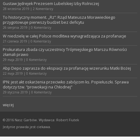
Gustaw Jędrejek Prezesem Lubelskiej Izby Rolniczej
28 września 2019
|
2 Komentarzy
To historyczny moment. „Rz”: Rząd Mateusza Morawieckiego
przygotowuje pierwszy budżet bez deficytu
26 sierpnia 2019
|
0 Komentarzy
W niedzielę w całej Polsce modlitwa wynagradzająca za profanacje
21 czerwca 2019
|
0 Komentarzy
Prokuratura zbada czy uczestnicy Trójmiejskiego Marszu Równości
złamali prawo
29 maja 2019
|
0 Komentarzy
Abp Depo zaprasza do ekspiacji za profanację wizerunku Matki Bożej
22 maja 2019
|
0 Komentarzy
IPN: jest akt oskarżenia przeciwko zabójcom ks. Popiełuszki. Sprawa
dotyczy tzw. “prowokacji na Chłodnej”
29 stycznia 2019
|
0 Komentarzy
więcej
© 2016 Nasz Garbów. Wydawca: Robert Fiutek
Jedynie prawda jest ciekawa.