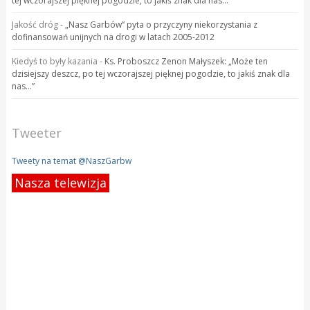
tej wczorajszej pięknej pogodzie, to jakiś znak dla nas…”
Jakość dróg
-
„Nasz Garbów” pyta o przyczyny niekorzystania z
dofinansowań unijnych na drogi w latach 2005-2012
Kiedyś to były kazania
-
Ks. Proboszcz Zenon Małyszek: „Może ten
dzisiejszy deszcz, po tej wczorajszej pięknej pogodzie, to jakiś znak dla
nas…”
Tweeter
Tweety na temat @NaszGarbw
Nasza telewizja