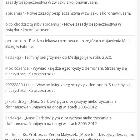
zasady bezpieczeństwa w związku z koronawirusem.
epidemia?
-
Nowe zasady bezpieczeństwa w związku z koronawirusem.
o co chodzi z tą niby epidemią?
-
Nowe zasady bezpieczeństwa w
związku z koronawirusem.
persodrom
-
Bardzo ciekawa rozmowa o szczegółach objawienia Matki
Bożej w Fatimie.
Redakcja
-
Terminy pielgrzymek do Medjugorje w roku 2020.
Moc Różańca!
-
Wywiad księdza egzorcysty z demonem. Strzeżmy się
nieczystości. Ku przestrodze
SSSSSSSSSŁŁŁŁŁŁ
-
Wywiad księdza egzorcysty z demonem. Strzeżmy się
nieczystości. Ku przestrodze
Jakość dróg
-
„Nasz Garbów” pyta o przyczyny niekorzystania z
dofinansowań unijnych na drogi w latach 2005-2012
Redakcja
-
„Nasz Garbów” pyta o przyczyny niekorzystania z
dofinansowań unijnych na drogi w latach 2005-2012
Marlena
-
Ks. Proboszcz Zenon Małyszek: „Może ten dzisiejszy deszcz, po