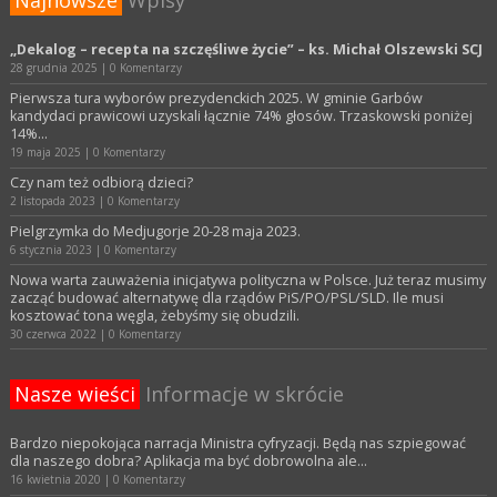
Najnowsze
Wpisy
„Dekalog – recepta na szczęśliwe życie” – ks. Michał Olszewski SCJ
28 grudnia 2025
|
0 Komentarzy
Pierwsza tura wyborów prezydenckich 2025. W gminie Garbów
kandydaci prawicowi uzyskali łącznie 74% głosów. Trzaskowski poniżej
14%…
19 maja 2025
|
0 Komentarzy
Czy nam też odbiorą dzieci?
2 listopada 2023
|
0 Komentarzy
Pielgrzymka do Medjugorje 20-28 maja 2023.
6 stycznia 2023
|
0 Komentarzy
Nowa warta zauważenia inicjatywa polityczna w Polsce. Już teraz musimy
zacząć budować alternatywę dla rządów PiS/PO/PSL/SLD. Ile musi
kosztować tona węgla, żebyśmy się obudzili.
30 czerwca 2022
|
0 Komentarzy
Nasze wieści
Informacje w skrócie
Bardzo niepokojąca narracja Ministra cyfryzacji. Będą nas szpiegować
dla naszego dobra? Aplikacja ma być dobrowolna ale…
16 kwietnia 2020
|
0 Komentarzy