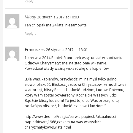
Reply
↓
Młody
26 stycznia 2017 at 10:03
Ten chłopak ma 24 lata, niesamowite!
Reply
↓
Franciszek
26 stycznia 2017 at 13:01
1 czerwca 2014 Papież Franciszek wziął udział w spotkaniu
Odnowy Charyzmatycznej na stadionie w Rzymie.
Powiedział wtedy ważną wskazówkę dla kapłanów:
„Dla Was, kapłanów, przychodzi mi na myśl tylko jedno
słowo: bliskość. Bliskość Jezusowi Chrystusowi, w modlitwie i
w adoracji, bliscy Panu! I bliskość ludziom, Ludowi Bożemu,
który Wam został powierzony. Kochajcie Waszych ludzi!
Bądźcie bliscy ludziom! To jest to, o co Was proszę: o tę
podwójną bliskość, bliskość Jezusowi i ludziom.”
http://www.deon.pl/religia/serwis-papieski/aktualnosci-
papieskie/art,1968,czekam-na-was-wszystkich-
charyzmatykow-swiata.html