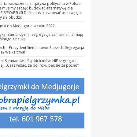
rta zauważenia inicjatywa polityczna w Polsce.
az musimy zacząć budować alternatywę dla
PiS/PO/PSL/SLD. Ile musi kosztować tona węgla,
 się obudzili.
ymki do Medjugorje w roku 2022
yka: Zamordyzm i segregacja sanitarna nie mają
ólnego z nauką
iech – Prezydent Siemianowic Śląskich. Segregacja
na? Walka trwa!
nt Siemianowic Śląskich mówi NIE segregacji
nej. „Czas wstać, za pół roku będzie za późno”