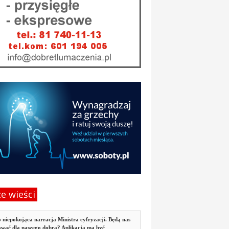
e wieści
 niepokojąca narracja Ministra cyfryzacji. Będą nas
ować dla naszego dobra? Aplikacja ma być