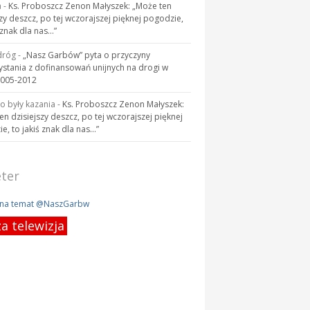
a
-
Ks. Proboszcz Zenon Małyszek: „Może ten
szy deszcz, po tej wczorajszej pięknej pogodzie,
 znak dla nas…”
dróg
-
„Nasz Garbów” pyta o przyczyny
ystania z dofinansowań unijnych na drogi w
2005-2012
to były kazania
-
Ks. Proboszcz Zenon Małyszek:
en dzisiejszy deszcz, po tej wczorajszej pięknej
e, to jakiś znak dla nas…”
ter
 na temat @NaszGarbw
a telewizja