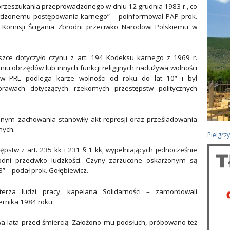
przeszukania przeprowadzonego w dniu 12 grudnia 1983 r., co
wdzonemu postępowania karnego” – poinformował PAP prok.
j Komisji Ścigania Zbrodni przeciwko Narodowi Polskiemu w
szce dotyczyło czynu z art. 194 Kodeksu karnego z 1969 r.
iu obrzędów lub innych funkcji religijnych nadużywa wolności
w PRL podlega karze wolności od roku do lat 10” i był
awach dotyczących rzekomych przestępstw politycznych
onym zachowania stanowiły akt represji oraz prześladowania
nych.
Pielgrz
stw z art. 235 kk i 231 § 1 kk, wypełniających jednocześnie
odni przeciwko ludzkości. Czyny zarzucone oskarżonym są
” – podał prok. Gołębiewicz.
erza ludzi pracy, kapelana Solidarności – zamordowali
ernika 1984 roku.
a lata przed śmiercią. Założono mu podsłuch, próbowano też