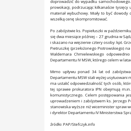
doprowadzić do wypadku samochodowego. W 
prowokacji, podrzucając kilkanaście tysięcy
materiał wybuchowy. Miały to być dowody
wszelką cenę skompromitować.
Po zabójstwie ks. Popiełuszki w październiku
się dwa miesiące później – 27 grudnia w Są
i skazano na więzienie cztery osoby: kpt. G
Pietruszkę (przełożonego Piotrowskiego) na 
Waldemara Chmielewskiego odpowiednio n
Departamentu IV MSW, którego celem w latach
Mimo upływu ponad 34 lat od zabójstwa 
Departamentu MSW stali wyżej usytuowani mo
ma ustalić odpowiedzialność tych osób, kt
tej sprawie prokuratora IPN obejmują m.in
komunistycznego. Celem postępowania jest
uprowadzeniem i zabójstwem ks. Jerzego Po
stanowiska wyższe niż wiceminister spraw 
i dyrektor Departamentu IV Ministerstwa Sp
źródło: PAP/Stefczyk.info