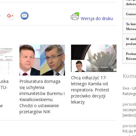
dobro
Gustaw
Wersja do druku
To his
Morawi
W nied
profan
Prokur
Równoś
Kome
Chcą odłączyć 17-
uska
Prokuratura domaga
letniego Kamila od
 TU-
się uchylenia
Ewa
-
Li
respiratora. Protest
immunitetów Buremu i
Ratzing
przeciwko decyzji
Kwiatkowskiemu.
lekarzy
persod
iw
Chodzi o ustawianie
szczepi
przetargów NIK
[wideo]
persod
PiS do 