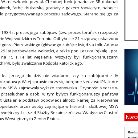
mieszkaniu przy ul. Chłodnej funkcjonariusze SB dokonali
 ulotek, farbę drukarską, granaty z gazem łzawiącym, naboje i
 do przygotowywanego procesu sądowego. Starano się go za
 1984 r. proces jego zabójców (tzw. proces toruński) rozpoczął
dzie Wojewódzkim w Toruniu. Odbyło się 21 rozpraw, oskarżono
rzegorza Piotrowskiego (głównego zabójcę księdza) i płk. Adama
25 lat pozbawienia wolności, a także por. Leszka Pękalę i por.
a 15 i 14 lat więzienia. Wszyscy byli funkcjonariuszami
 PRL było zwalczanie Kościoła katolickiego.
ks. Jerzego do dziś nie wiadomo, czy za zabójcami z IV
codawcy. W tej sprawie toczy się odrębne śledztwo IPN, które
óre w MSW zajmowały wyższe stanowiska. Czynności śledcze w
. przesłuchania osób, w tym byłych funkcjonariuszy państwa
 ustalenie podstaw odpowiedzialności karnej za kierowanie
piełuszki przez osoby zajmujące w hierarchii służbowej MSW
wewnętrznych – szef Służby Bezpieczeństwa Władysław Ciastoń
Nasz
raw Wewnętrznych Zenon Płatek.
Bardzo
szpieg