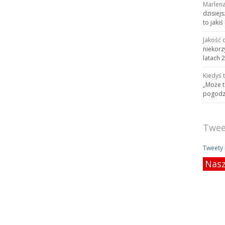
Marlen
dzisiej
to jakiś
Jakość 
niekorz
latach 
Kiedyś 
„Może t
pogodzi
Twee
Tweety
Nasz