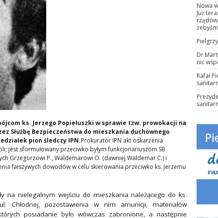
Nowa wa
Już ter
rządów 
żebyśmy
Pielgrz
Dr Mart
nic wsp
Rafał P
sanitar
Prezyde
sanitar
bójcom ks. Jerzego Popiełuszki w sprawie tzw. prowokacji na
przez Służbę Bezpieczeństwa do mieszkania duchownego
edziałek pion śledczy IPN.
Prokurator IPN akt oskarżenia
i; jest sformułowany przeciwko byłym funkcjonariuszom SB
ch Grzegorzowi P., Waldemarowi O. (dawniej Waldemar C.) i
rzenia fałszywych dowodów w celu skierowania przeciwko ks. Jerzemu
ały na nielegalnym wejściu do mieszkania należącego do ks.
l. Chłodnej, pozostawienia w nim amunicji, materiałów
których posiadanie było wówczas zabronione, a następnie