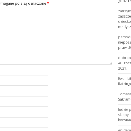
godz 18
magane pola są oznaczone
*
zatrzy
zaszcze
dziecko
medyczn
persod
niepożą
prawid
dobrapi
40. roc
2021.
Ewa
-
Li
Ratzing
Tomas
Sakram
ludzie 
sklepy
korona
epidem