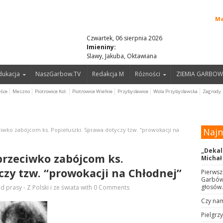
Ma
Czwartek, 06 sierpnia 2026
Imieniny:
Slawy, Jakuba, Oktawiana
edukacja
NaszGarbow.TV
Redakcja M
Różności
ZIEMIA GARBOW
eśce
Meszno
Piotrowice Kol.
Piotrowice Wielkie
Przybysławice
Wola Przybysławska
Zagrody
eciwko zabójcom ks. Popiełuszki. Sprawa dotyczy tzw. “prowokacji na
Naj
„Dekal
 przeciwko zabójcom ks.
Michał
czy tzw. “prowokacji na Chłodnej”
Pierwsz
Garbów 
głosów.
d prasy - Z Polski i ze świata
with
0 Comments
Czy nam
Pielgrz