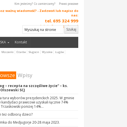
Kim jesteśmy? Co zamierzamy?
Prawo prasowe
sz ważną wiadomość? - Zadzwoń lub napisz do
nas:
tel. 695 324 999
redakcja@naszgarbow.pl
SKA
Kontakt
Moszenki
Ożarów
Sługocin
Wysokie
Ługów
nowsze
Wpisy
og – recepta na szczęśliwe życie” – ks.
 Olszewski SCJ
a tura wyborów prezydenckich 2025. W gminie
kandydaci prawicowi uzyskali łącznie 74%
 Trzaskowski poniżej 14%…
 też odbiorą dzieci?
ymka do Medjugorje 20-28 maja 2023.