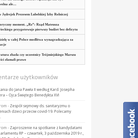
wolna ale…
 Jędrejek Prezesem Lubelskiej Izby Rolniczej
toryczny moment. „Rz”: Rząd Mateusza
eckiego przygotowuje pierwszy budżet bez deficytu
zielę w całej Polsce modlitwa wynagradzająca za
acje
atura zbada czy uczestnicy Trójmiejskiego Marszu
ci złamali prawo
ntarze użytkowników
tania do Jana Pawła II według Kard. Josepha
era – Ojca Świętego Benedykta XVI
rom
-
Zespół sejmowy ds. sanitaryzmu o
eniach dzieci przeciw covid-19. Polecamy
.
rom
-
Zaproszenie na spotkanie z kandydatami
Parlamentu RP – czwartek, 3 października 2019 r.,