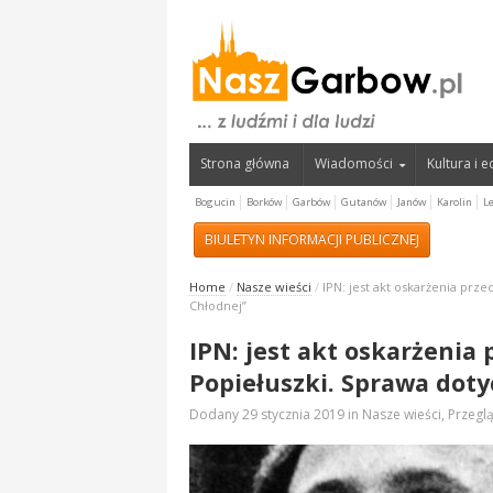
Strona główna
Wiadomości
Kultura i 
Bogucin
Borków
Garbów
Gutanów
Janów
Karolin
L
BIULETYN INFORMACJI PUBLICZNEJ
Home
/
Nasze wieści
/
IPN: jest akt oskarżenia prz
Chłodnej”
IPN: jest akt oskarżenia
Popiełuszki. Sprawa doty
Dodany
29 stycznia 2019
in
Nasze wieści
,
Przeglą