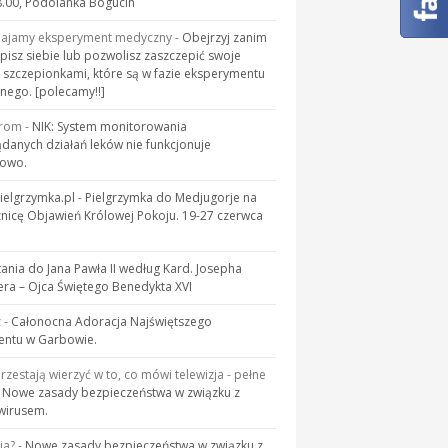
.00, Podolanka Bogucin
majamy eksperyment medyczny
-
Obejrzyj zanim
pisz siebie lub pozwolisz zaszczepić swoje
 szczepionkami, które są w fazie eksperymentu
ego. [polecamy!!]
rom
-
NIK: System monitorowania
danych działań leków nie funkcjonuje
łowo.
elgrzymka.pl
-
Pielgrzymka do Medjugorje na
znicę Objawień Królowej Pokoju. 19-27 czerwca
tania do Jana Pawła II według Kard. Josepha
era – Ojca Świętego Benedykta XVI
z
-
Całonocna Adoracja Najświętszego
entu w Garbowie.
przestają wierzyć w to, co mówi telewizja - pełne
-
Nowe zasady bezpieczeństwa w związku z
wirusem.
ia?
-
Nowe zasady bezpieczeństwa w związku z