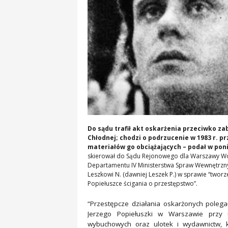
Do sądu trafił akt oskarżenia przeciwko za
Chłodnej; chodzi o podrzucenie w 1983 r. 
materiałów go obciążających – podał w poni
skierował do Sądu Rejonowego dla Warszawy Wol
Departamentu IV Ministerstwa Spraw Wewnętrzny
Leszkowi N. (dawniej Leszek P.) w sprawie “two
Popiełuszce ścigania o przestępstwo”.
“Przestępcze działania oskarżonych poleg
Jerzego Popiełuszki w Warszawie przy u
wybuchowych oraz ulotek i wydawnictw, 