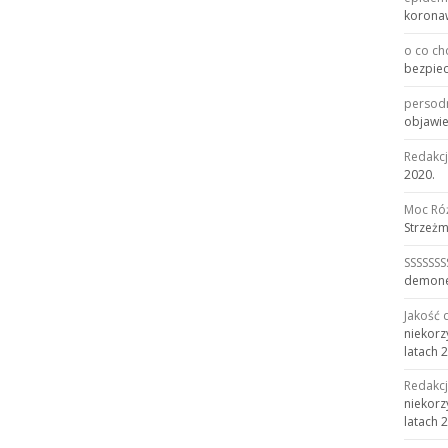
korona
o co ch
bezpiec
persod
objawie
Redakc
2020.
Moc Ró
Strzeżm
SSSSSSS
demonem
Jakość 
niekorz
latach 
Redakc
niekorz
latach 