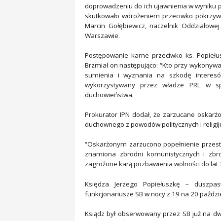
doprowadzeniu do ich ujawnienia w wyniku 
skutkowało wdrożeniem przeciwko pokrzy
Marcin Gołębiewicz, naczelnik Oddziałowe
Warszawie.
Postępowanie karne przeciwko ks. Popiełu
Brzmiał on następująco: “Kto przy wykonywan
sumienia i wyznania na szkodę interesó
wykorzystywany przez władze PRL w spr
duchowieństwa.
Prokurator IPN dodał, że zarzucane oskarż
duchownego z powodów politycznych i religij
“Oskarżonym zarzucono popełnienie przestęp
znamiona zbrodni komunistycznych i zbr
zagrożone karą pozbawienia wolności do lat 3
Księdza Jerzego Popiełuszkę – duszpast
funkcjonariusze SB w nocy z 19 na 20 paździ
Ksiądz był obserwowany przez SB już na dw