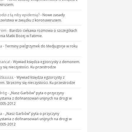
wirusem.
odzi z tą niby epidemią?
-
Nowe zasady
zeństwa w związku z koronawirusem.
rom
-
Bardzo ciekawa rozmowa o szczegółach
nia Matki Bożej w Fatimie.
ja
-
Terminy pielgrzymek do Medjugorje w roku
żańca!
-
Wywiad księdza egzorcysty z demonem.
y się nieczystości. Ku przestrodze
SSŁŁŁŁŁŁ
-
Wywiad księdza egzorcysty z
. Strzeżmy się nieczystości. Ku przestrodze
dróg
-
„Nasz Garbów” pyta o przyczyny
ystania z dofinansowań unijnych na drogi w
2005-2012
ja
-
„Nasz Garbów” pyta o przyczyny
ystania z dofinansowań unijnych na drogi w
2005-2012