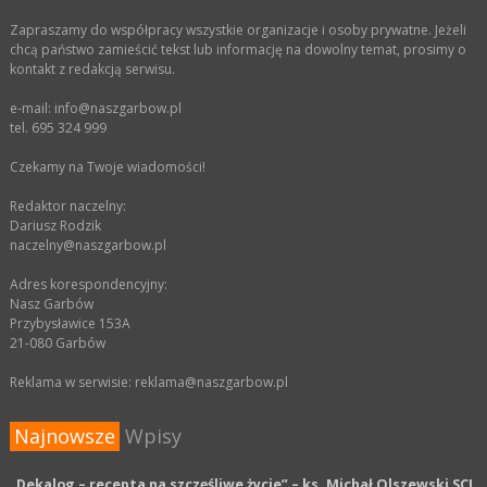
Zapraszamy do współpracy wszystkie organizacje i osoby prywatne. Jeżeli
chcą państwo zamieścić tekst lub informację na dowolny temat, prosimy o
kontakt z redakcją serwisu.
e-mail: info@naszgarbow.pl
tel. 695 324 999
Czekamy na Twoje wiadomości!
Redaktor naczelny:
Dariusz Rodzik
naczelny@naszgarbow.pl
Adres korespondencyjny:
Nasz Garbów
Przybysławice 153A
21-080 Garbów
Reklama w serwisie: reklama@naszgarbow.pl
Najnowsze
Wpisy
„Dekalog – recepta na szczęśliwe życie” – ks. Michał Olszewski SCJ