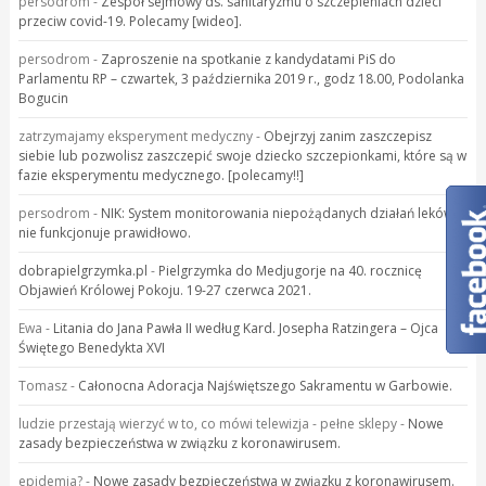
persodrom
-
Zespół sejmowy ds. sanitaryzmu o szczepieniach dzieci
przeciw covid-19. Polecamy [wideo].
persodrom
-
Zaproszenie na spotkanie z kandydatami PiS do
Parlamentu RP – czwartek, 3 października 2019 r., godz 18.00, Podolanka
Bogucin
zatrzymajamy eksperyment medyczny
-
Obejrzyj zanim zaszczepisz
siebie lub pozwolisz zaszczepić swoje dziecko szczepionkami, które są w
fazie eksperymentu medycznego. [polecamy!!]
persodrom
-
NIK: System monitorowania niepożądanych działań leków
nie funkcjonuje prawidłowo.
dobrapielgrzymka.pl
-
Pielgrzymka do Medjugorje na 40. rocznicę
Objawień Królowej Pokoju. 19-27 czerwca 2021.
Ewa
-
Litania do Jana Pawła II według Kard. Josepha Ratzingera – Ojca
Świętego Benedykta XVI
Tomasz
-
Całonocna Adoracja Najświętszego Sakramentu w Garbowie.
ludzie przestają wierzyć w to, co mówi telewizja - pełne sklepy
-
Nowe
zasady bezpieczeństwa w związku z koronawirusem.
epidemia?
-
Nowe zasady bezpieczeństwa w związku z koronawirusem.