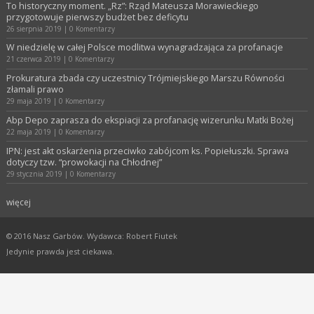
To historyczny moment. „Rz”: Rząd Mateusza Morawieckiego
przygotowuje pierwszy budżet bez deficytu
26 sierpnia 2019
|
0 Komentarzy
W niedzielę w całej Polsce modlitwa wynagradzająca za profanacje
21 czerwca 2019
|
0 Komentarzy
Prokuratura zbada czy uczestnicy Trójmiejskiego Marszu Równości
złamali prawo
29 maja 2019
|
0 Komentarzy
Abp Depo zaprasza do ekspiacji za profanację wizerunku Matki Bożej
22 maja 2019
|
0 Komentarzy
IPN: jest akt oskarżenia przeciwko zabójcom ks. Popiełuszki. Sprawa
dotyczy tzw. “prowokacji na Chłodnej”
29 stycznia 2019
|
0 Komentarzy
więcej
© 2016 Nasz Garbów. Wydawca: Robert Fiutek
Jedynie prawda jest ciekawa.