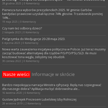
28 grudnia 2025
|
0 Komentarzy
Pierwsza tura wyborów prezydenckich 2025. W gminie Garbów
kandydaci prawicowi uzyskali łącznie 74% głosów. Trzaskowski poniżej
14%…
19 maja 2025
|
0 Komentarzy
Czy nam też odbiorą dzieci?
2 listopada 2023
|
0 Komentarzy
Pielgrzymka do Medjugorje 20-28 maja 2023.
6 stycznia 2023
|
0 Komentarzy
Nowa warta zauważenia inicjatywa polityczna w Polsce. Już teraz musimy
zacząć budować alternatywę dla rządów PiS/PO/PSL/SLD. Ile musi
kosztować tona węgla, żebyśmy się obudzili.
30 czerwca 2022
|
0 Komentarzy
Nasze wieści
Informacje w skrócie
Bardzo niepokojąca narracja Ministra cyfryzacji. Będą nas szpiegować
dla naszego dobra? Aplikacja ma być dobrowolna ale…
16 kwietnia 2020
|
0 Komentarzy
Gustaw Jędrejek Prezesem Lubelskiej Izby Rolniczej
28 września 2019
|
2 Komentarzy