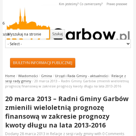
Kim jesteśmy? Co zamierzamy?
Prawo prasowe
026
kstusa
BIULETYN INFORMACJI PUBLICZNEJ
Masz ważną wiadomość? - Zadzwoń lub napisz do
Home
/
Wiadomości
/
Gmina
/
Urząd i Rada Gminy - aktualności
/
Relacje z
nas:
sesji rady gminy
/
20 marca 2013 – Radni Gminy Garbów zmienili wieloletnią
tel. 695 324 999
prognozę finansową w zakresie prognozy kwoty długu na lata 2013-2016
redakcja@naszgarbow.pl
20 marca 2013 – Radni Gminy Garbów
zmienili wieloletnią prognozę
finansową w zakresie prognozy
kwoty długu na lata 2013-2016
Dodany
28 marca 2013
in
Relacje z sesji rady gminy
with
0 Comments