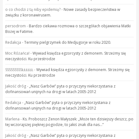
o co chodzi z tą niby epidemią?
-
Nowe zasady bezpieczeństwa w
związku z koronawirusem.
persodrom
-
Bardzo ciekawa rozmowa o szczegółach objawienia Matki
Bożej w Fatimie.
Redakcja
-
Terminy pielgrzymek do Medjugorje w roku 2020.
Moc Różańca!
-
Wywiad księdza egzorcysty z demonem. Strzeżmy się
nieczystości. Ku przestrodze
SSSSSSSSSŁŁŁŁŁŁ
-
Wywiad księdza egzorcysty z demonem. Strzeżmy się
nieczystości. Ku przestrodze
Jakość dróg
-
„Nasz Garbów” pyta o przyczyny niekorzystania z
dofinansowań unijnych na drogi w latach 2005-2012
Redakcja
-
„Nasz Garbów” pyta o przyczyny niekorzystania z
dofinansowań unijnych na drogi w latach 2005-2012
Marlena
-
Ks. Proboszcz Zenon Małyszek: „Może ten dzisiejszy deszcz, po
tej wczorajszej pięknej pogodzie, to jakiś znak dla nas…”
Jakość dróg
-
„Nasz Garbów” pyta o przyczyny niekorzystania z