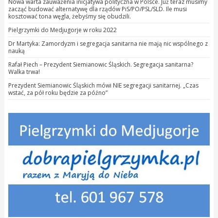
Nowa warta zauważenia inicjatywa polityczna w Polsce. Już teraz musimy
zacząć budować alternatywę dla rządów PiS/PO/PSL/SLD. Ile musi
kosztować tona węgla, żebyśmy się obudzili.
Pielgrzymki do Medjugorje w roku 2022
Dr Martyka: Zamordyzm i segregacja sanitarna nie mają nic wspólnego z
nauką
Rafał Piech – Prezydent Siemianowic Śląskich. Segregacja sanitarna?
Walka trwa!
Prezydent Siemianowic Śląskich mówi NIE segregacji sanitarnej. „Czas
wstać, za pół roku będzie za późno”