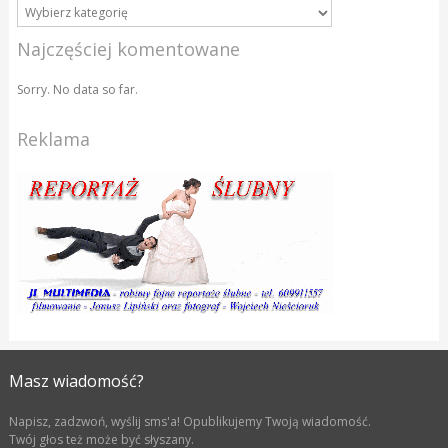
Najczęściej komentowane
Sorry. No data so far.
Reklama
Masz wiadomość?
Napisz, zadzwoń, wyślij sms'a! Opublikujemy Twoją wiadomość.
Twój głos też może być słyszany.