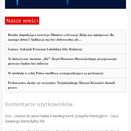
Nasze wieści
Bardzo niepokojąca narracja Ministra cyfryzacji. Będą nas szpiegować dla
naszego dobra? Aplikacja ma być dobrowolna ale…
Gustaw Jędrejek Prezesem Lubelskiej Izby Rolniczej
To historyczny moment. „Rz”: Rząd Mateusza Morawieckiego przygotowuje
pierwszy budżet bez deficytu
W niedzielę w całej Polsce modlitwa wynagradzająca za profanacje
Prokuratura zbada czy uczestnicy Trójmiejskiego Marszu Równości złamali
prawo
Komentarze użytkowników
Ewa
-
Litania do Jana Pawła II według Kard. Josepha Ratzingera – Ojca
Świętego Benedykta XVI