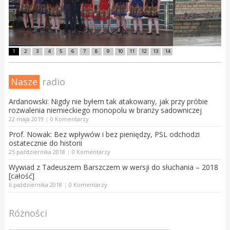
1
2
3
4
5
6
7
8
9
10
11
12
13
14
Nasze
radio
Ardanowski: Nigdy nie byłem tak atakowany, jak przy próbie
rozwalenia niemieckiego monopolu w branży sadowniczej
22 maja 2019
|
0 Komentarzy
Prof. Nowak: Bez wpływów i bez pieniędzy, PSL odchodzi
ostatecznie do historii
25 października 2018
|
0 Komentarzy
Wywiad z Tadeuszem Barszczem w wersji do słuchania – 2018
[całość]
6 października 2018
|
0 Komentarzy
Różności