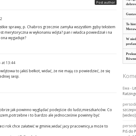
Post author
dobro
Gustaw
42
To his
kie sprawy, p. Chabros grzecznie zamyka wszystkim gęby tekstem
Morawi
jest merytoryczna w wykonaniu wójta? pan i władca powiedział i na
co ona wygaduje?
W nied
profan
Prokur
Równoś
 at 13:44
wójtowa to jakiś bełkot, widać, że nie mają co powiedzieć, że się
Kome
dniej sesji.
Ewa
-
Li
Ratzing
persod
ć dobrze jak powinno wyglądać podejście do ludzi,mieszkańców. Co
szczepi
wszem,potrzebne i to bardzo ale jednocześnie powinny być
[wideo]
persod
zeci rok chce załatwić w gminie,widać jacy pracownicy,a może to
PiS do 