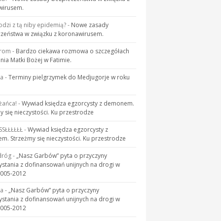
wirusem.
odzi z tą niby epidemią?
-
Nowe zasady
zeństwa w związku z koronawirusem.
rom
-
Bardzo ciekawa rozmowa o szczegółach
nia Matki Bożej w Fatimie.
ja
-
Terminy pielgrzymek do Medjugorje w roku
żańca!
-
Wywiad księdza egzorcysty z demonem.
y się nieczystości. Ku przestrodze
SSŁŁŁŁŁŁ
-
Wywiad księdza egzorcysty z
. Strzeżmy się nieczystości. Ku przestrodze
dróg
-
„Nasz Garbów” pyta o przyczyny
ystania z dofinansowań unijnych na drogi w
2005-2012
ja
-
„Nasz Garbów” pyta o przyczyny
ystania z dofinansowań unijnych na drogi w
2005-2012