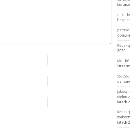
korona
o co ch
bezpiec
persod
objawie
Redakc
2020.
Moc Ró
Strzeżm
SSSSSSS
demonem
Jakość 
niekorz
latach 
Redakc
niekorz
latach 