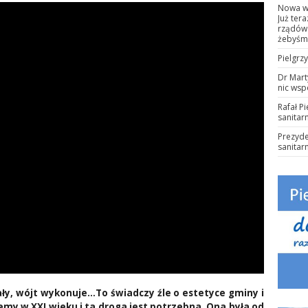
Nowa wa
Już ter
rządów 
żebyśmy
Pielgrz
Dr Mart
nic wsp
Rafał P
sanitar
Prezyde
sanitar
ły, wójt wykonuje…To świadczy źle o estetyce gminy i
jemy w XXI wieku i ta droga jest potrzebna. Ona była od