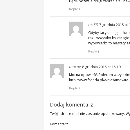
Będę pozwala drugi zabrania?! Ubaw
Reply
↓
ms33
7 grudnia 2015 at 
Gdyby tacy umiejętni ludz
razu wszystko by zaczęło
wypowiedzi to niestety za
Reply
↓
mocne
8 grudnia 2015 at 15:19
Mocna opowieść. Polecam wszystki
http://www.fronda.pl/a/niesamowite-
Reply
↓
Dodaj komentarz
Twój adres e-mail nie zostanie opublikowany.
Wy
Komentarz