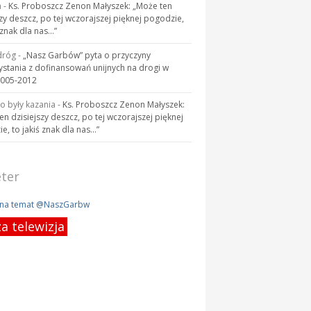
a
-
Ks. Proboszcz Zenon Małyszek: „Może ten
szy deszcz, po tej wczorajszej pięknej pogodzie,
 znak dla nas…”
dróg
-
„Nasz Garbów” pyta o przyczyny
ystania z dofinansowań unijnych na drogi w
2005-2012
to były kazania
-
Ks. Proboszcz Zenon Małyszek:
en dzisiejszy deszcz, po tej wczorajszej pięknej
e, to jakiś znak dla nas…”
ter
 na temat @NaszGarbw
a telewizja