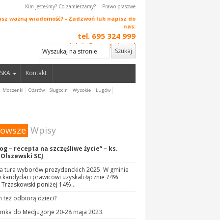
Kim jesteśmy? Co zamierzamy?
Prawo prasowe
sz ważną wiadomość? - Zadzwoń lub napisz do
nas:
tel. 695 324 999
redakcja@naszgarbow.pl
SKA
Kontakt
Moszenki
Ożarów
Sługocin
Wysokie
Ługów
nowsze
Wpisy
og – recepta na szczęśliwe życie” – ks.
 Olszewski SCJ
a tura wyborów prezydenckich 2025. W gminie
kandydaci prawicowi uzyskali łącznie 74%
 Trzaskowski poniżej 14%…
 też odbiorą dzieci?
ymka do Medjugorje 20-28 maja 2023.