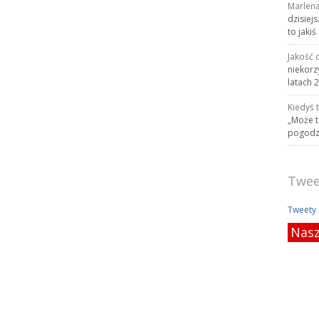
Marlen
dzisiej
to jakiś
Jakość 
niekorz
latach 
Kiedyś 
„Może t
pogodzi
Twee
Tweety
Nasz