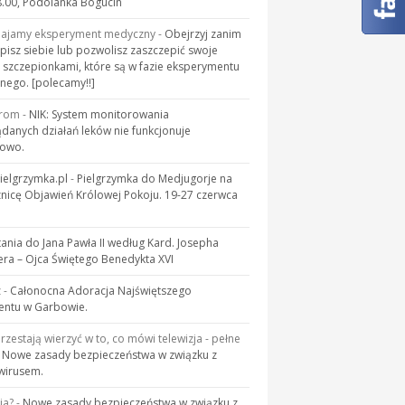
.00, Podolanka Bogucin
majamy eksperyment medyczny
-
Obejrzyj zanim
pisz siebie lub pozwolisz zaszczepić swoje
 szczepionkami, które są w fazie eksperymentu
ego. [polecamy!!]
rom
-
NIK: System monitorowania
danych działań leków nie funkcjonuje
łowo.
elgrzymka.pl
-
Pielgrzymka do Medjugorje na
znicę Objawień Królowej Pokoju. 19-27 czerwca
tania do Jana Pawła II według Kard. Josepha
era – Ojca Świętego Benedykta XVI
z
-
Całonocna Adoracja Najświętszego
entu w Garbowie.
przestają wierzyć w to, co mówi telewizja - pełne
-
Nowe zasady bezpieczeństwa w związku z
wirusem.
ia?
-
Nowe zasady bezpieczeństwa w związku z