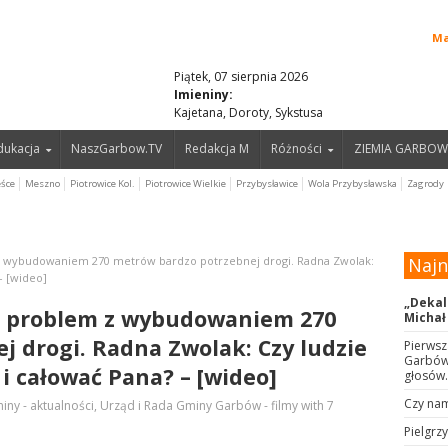
Ma
Piątek, 07 sierpnia 2026
Imieniny:
Kajetana, Doroty, Sykstusa
edukacja
NaszGarbow.TV
Redakcja M
Różności
ZIEMIA GARBOW
eśce
Meszno
Piotrowice Kol.
Piotrowice Wielkie
Przybysławice
Wola Przybysławska
Zagrody
z wybudowaniem 270 metrów bardzo potrzebnej drogi. Radna Zwolak:
Naj
– [wideo]
„Dekal
a problem z wybudowaniem 270
Michał
 drogi. Radna Zwolak: Czy ludzie
Pierwsz
Garbów 
i całować Pana? – [wideo]
głosów.
Czy nam
iny - aktualności
,
Urząd i Rada Gminy Garbów - filmy
with
7
Pielgrz