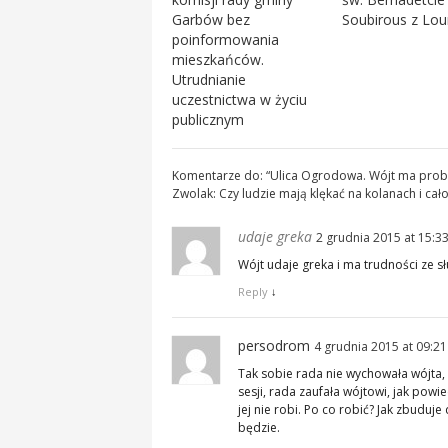
Garbów bez
Soubirous z Lou
poinformowania
mieszkańców.
Utrudnianie
uczestnictwa w życiu
publicznym
Komentarze do: “
Ulica Ogrodowa. Wójt ma prob
Zwolak: Czy ludzie mają klękać na kolanach i cał
udaje greka
2 grudnia 2015 at 15:3
Wójt udaje greka i ma trudności ze 
Reply
↓
persodrom
4 grudnia 2015 at 09:21
Tak sobie rada nie wychowała wójta, 
sesji, rada zaufała wójtowi, jak pow
jej nie robi. Po co robić? Jak zbuduj
będzie.