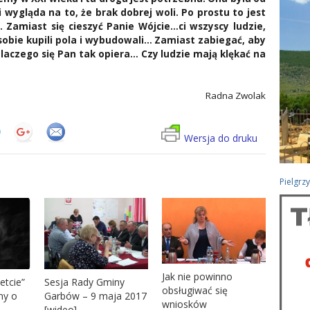
i wygląda na to, że brak dobrej woli. Po prostu to jest
. Zamiast się cieszyć Panie Wójcie…ci wszyscy ludzie,
 sobie kupili pola i wybudowali…
Zamiast zabiegać, aby
laczego się Pan tak opiera… Czy ludzie mają klękać na
Radna Zwolak
Wersja do druku
Pielgrz
Jak nie powinno
etcie”
Sesja Rady Gminy
obsługiwać się
zny o
Garbów – 9 maja 2017
wniosków
[wideo]