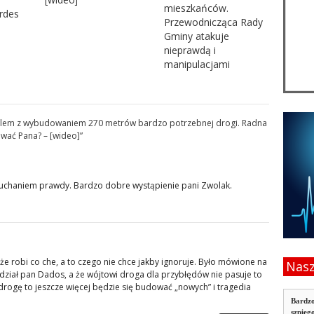
mieszkańców.
rdes
Przewodnicząca Rady
Gminy atakuje
nieprawdą i
manipulacjami
lem z wybudowaniem 270 metrów bardzo potrzebnej drogi. Radna
ować Pana? – [wideo]
”
3
słuchaniem prawdy. Bardzo dobre wystąpienie pani Zwolak.
że robi co che, a to czego nie chce jakby ignoruje. Było mówione na
Nasz
iedział pan Dados, a że wójtowi droga dla przybłędów nie pasuje to
e drogę to jeszcze więcej będzie się budować „nowych” i tragedia
Bardzo
szpieg