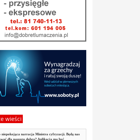
e wieści
 niepokojąca narracja Ministra cyfryzacji. Będą nas
ować dla naszego dobra? Aplikacja ma być