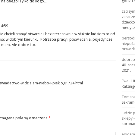
godz 18
 na całego! Tylko do kogo…
zatrzy
zaszcze
dziecko
14:59
medyczn
ie chcieli stanąć otwarcie i bezinteresownie w służbie ludziom to od
persod
 iść w dobrym kierunku. Potrzeba pracy i poświęcenia, pojedyncze
niepożą
 mało. Ale dobre i to.
prawid
dobrapi
40. roc
2021.
m
Ewa
-
Li
swiadectwo-widzialam-niebo-i-pieklo,61724.html
Ratzing
Tomas
Sakram
ludzie 
magane pola są oznaczone
*
sklepy
korona
epidem