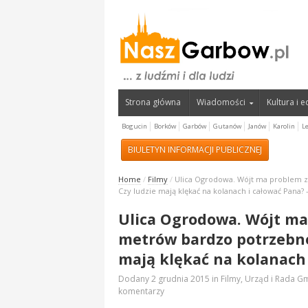
Strona główna
Wiadomości
Kultura i 
Bogucin
Borków
Garbów
Gutanów
Janów
Karolin
L
BIULETYN INFORMACJI PUBLICZNEJ
Home
/
Filmy
/
Ulica Ogrodowa. Wójt ma problem 
Czy ludzie mają klękać na kolanach i całować Pana? 
Ulica Ogrodowa. Wójt m
metrów bardzo potrzebnej
mają klękać na kolanach 
Dodany
2 grudnia 2015
in
Filmy
,
Urząd i Rada Gm
komentarzy