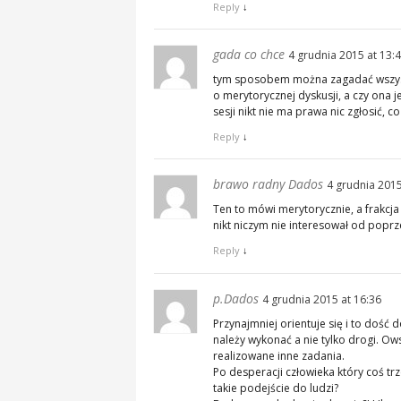
Reply
↓
gada co chce
4 grudnia 2015 at 13:
tym sposobem można zagadać wszyst
o merytorycznej dyskusji, a czy ona 
sesji nikt nie ma prawa nic zgłosić, 
Reply
↓
brawo radny Dados
4 grudnia 2015
Ten to mówi merytorycznie, a frakcja 
nikt niczym nie interesował od poprze
Reply
↓
p.Dados
4 grudnia 2015 at 16:36
Przynajmniej orientuje się i to doś
należy wykonać a nie tylko drogi. O
realizowane inne zadania.
Po desperacji człowieka który coś tr
takie podejście do ludzi?