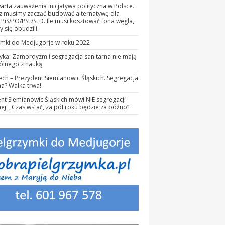
rta zauważenia inicjatywa polityczna w Polsce.
az musimy zacząć budować alternatywę dla
PiS/PO/PSL/SLD. Ile musi kosztować tona węgla,
 się obudzili.
ymki do Medjugorje w roku 2022
yka: Zamordyzm i segregacja sanitarna nie mają
ólnego z nauką
iech – Prezydent Siemianowic Śląskich. Segregacja
na? Walka trwa!
nt Siemianowic Śląskich mówi NIE segregacji
nej. „Czas wstać, za pół roku będzie za późno”