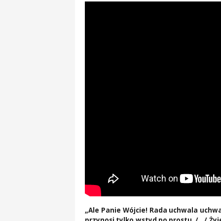
„Ale Panie Wójcie! Rada uchwala uchwa
przynosi tylko wstyd po prostu. /…/ Ży