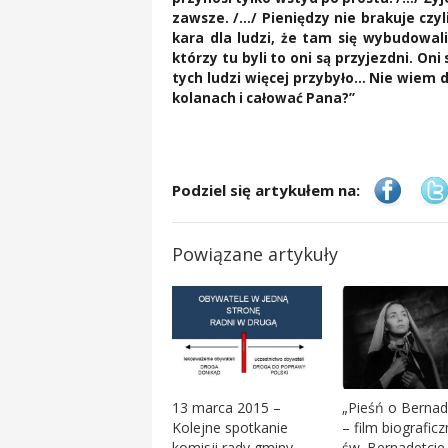
zawsze. /…/ Pieniędzy nie brakuje czyl
kara dla ludzi, że tam się wybudowali
którzy tu byli to oni są przyjezdni. Oni
tych ludzi więcej przybyło… Nie wiem d
kolanach i całować Pana?”
Podziel się artykułem na:
Powiązane artykuły
13 marca 2015 –
„Pieśń o Bernad
Kolejne spotkanie
– film biografic
komisji rady gminy
św. Bernadetcie