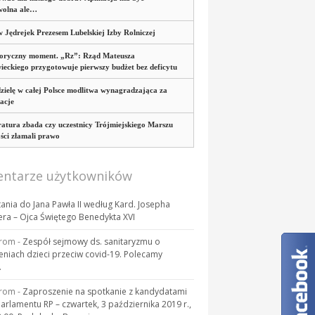
wolna ale…
 Jędrejek Prezesem Lubelskiej Izby Rolniczej
toryczny moment. „Rz”: Rząd Mateusza
eckiego przygotowuje pierwszy budżet bez deficytu
zielę w całej Polsce modlitwa wynagradzająca za
acje
atura zbada czy uczestnicy Trójmiejskiego Marszu
ci złamali prawo
ntarze użytkowników
tania do Jana Pawła II według Kard. Josepha
era – Ojca Świętego Benedykta XVI
rom
-
Zespół sejmowy ds. sanitaryzmu o
eniach dzieci przeciw covid-19. Polecamy
.
rom
-
Zaproszenie na spotkanie z kandydatami
Parlamentu RP – czwartek, 3 października 2019 r.,