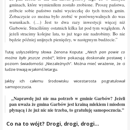
gminach, które wymieniłem zostało zrobione. Proszę państwa,
zróbcie sobie państwo radni wycieczkę do tych trzech gmin.
Zobaczycie co można było zrobić w porównywalnych do was
warunkach. (…) Jest to dwa razy inwestycji więcej niż
Garbowie. Straciliśmy ostatnich kilka lat pod tym względem. A
jeżeli stracimy kolejne lata, to już tego nie nadrobimy. Bo nie
będzie później unijnych pieniędzy, w następnym budżecie.”
Tutaj usłyszeliśmy słowa Zenona Koputa:
„Niech pan powie co
można było jeszcze zrobić”
, które pokazują doskonale postawę i
poziom świadomości „Niezależnych”. Można mieć wrażenie, że ci
ludzie trwają w jakimś letargu.
Jakby ich całemu środowisku wicestarosta pogratulował
samopoczucia.
„Naprawdę już nie ma potrzeb w gminie Garbów? Jeżeli
pan uważa że gmina Garbów jest krainą mlekiem i miodem
płynącą i że już nic nie trzeba, to gratuluję samopoczucia.”
Co na to wójt? Drogi, drogi, drogi…