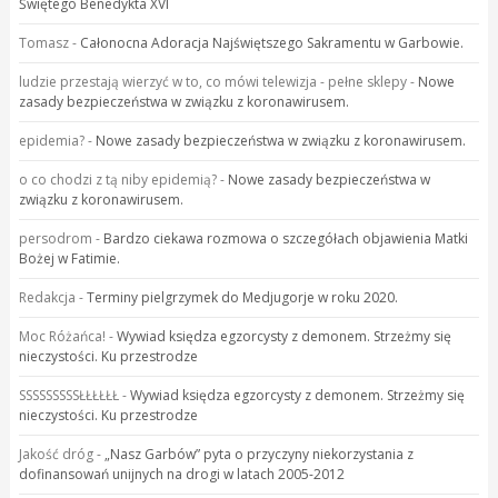
Świętego Benedykta XVI
Tomasz
-
Całonocna Adoracja Najświętszego Sakramentu w Garbowie.
ludzie przestają wierzyć w to, co mówi telewizja - pełne sklepy
-
Nowe
zasady bezpieczeństwa w związku z koronawirusem.
epidemia?
-
Nowe zasady bezpieczeństwa w związku z koronawirusem.
o co chodzi z tą niby epidemią?
-
Nowe zasady bezpieczeństwa w
związku z koronawirusem.
persodrom
-
Bardzo ciekawa rozmowa o szczegółach objawienia Matki
Bożej w Fatimie.
Redakcja
-
Terminy pielgrzymek do Medjugorje w roku 2020.
Moc Różańca!
-
Wywiad księdza egzorcysty z demonem. Strzeżmy się
nieczystości. Ku przestrodze
SSSSSSSSSŁŁŁŁŁŁ
-
Wywiad księdza egzorcysty z demonem. Strzeżmy się
nieczystości. Ku przestrodze
Jakość dróg
-
„Nasz Garbów” pyta o przyczyny niekorzystania z
dofinansowań unijnych na drogi w latach 2005-2012