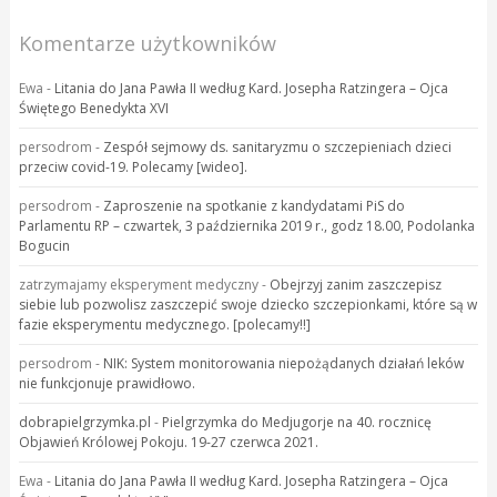
Komentarze użytkowników
Ewa
-
Litania do Jana Pawła II według Kard. Josepha Ratzingera – Ojca
Świętego Benedykta XVI
persodrom
-
Zespół sejmowy ds. sanitaryzmu o szczepieniach dzieci
przeciw covid-19. Polecamy [wideo].
persodrom
-
Zaproszenie na spotkanie z kandydatami PiS do
Parlamentu RP – czwartek, 3 października 2019 r., godz 18.00, Podolanka
Bogucin
zatrzymajamy eksperyment medyczny
-
Obejrzyj zanim zaszczepisz
siebie lub pozwolisz zaszczepić swoje dziecko szczepionkami, które są w
fazie eksperymentu medycznego. [polecamy!!]
persodrom
-
NIK: System monitorowania niepożądanych działań leków
nie funkcjonuje prawidłowo.
dobrapielgrzymka.pl
-
Pielgrzymka do Medjugorje na 40. rocznicę
Objawień Królowej Pokoju. 19-27 czerwca 2021.
Ewa
-
Litania do Jana Pawła II według Kard. Josepha Ratzingera – Ojca