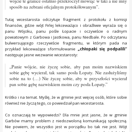
wójcie te granice ostatnio przekroczył mówiąc w taki a nie inny
sposób na zebrani oficjalnym protokółowanym”.
Tutaj wicestarosta odczytuje fragment z protokołu z komisji
finansów, gdzie wójt Firlej lekceważąco i obraźliwie wyraża się o
panu Wójciku, panu pośle Łopacie i oczywiście o radnym
powiatowym z Garbowa i Jastkowa, panu Niedbale. Po odczytaniu
bulwersującego rzeczywiście fragmentu, w którym pada na
przykład lekceważące sformułowanie
„chłopaki się podpalili”
następuje jasne wezwanie wicestarosty:
„Panie wójcie, nie życzę sobie, aby pan moim nazwiskiem
sobie gębę wycierał, tak samo posła Łopaty. Nie zasłużyliśmy
sobie na to (…) Nie życzę sobie, aby w przyszłości wycierał
pan sobie gębę nazwiskiem moim czy posła Łopaty.”
Krótko i na temat. Myślę, że w gminie jest więcej osób, które sobie
również nie życzą tego, co powiedział pan wicestarosta.
Co oznaczają te wypowiedzi? Dla mnie jest jasne, że w gminie
Garbów mamy problem z niedozwoloną komunikacją społeczną.
Nie powiem, że wszystko jest w porządku bo tak nie jest. Wójt