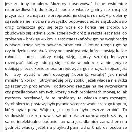
jeszcze inny problem. Możemy obserwować liczne ewidentne
nieprawidłowości, do których obecne władze gminy nie chcą się
przyznać, nie chcą za nie przeprosić, nie chcą ich uznać. A problemy
są realne i nie można na wszystko odpowiedzieć, że się zbudowało
drogi zwłaszcza gdy się tego wcale do końca nie zrobiło. Bo
zbudowało się jedynie 65% istniejących dróg, a reszta jest nadal do
zrobienia – brakuje 46 km. Część mieszkańców gminy wciąż brodzi
w błocie. Dzieje się to nawet w promieniu 2 km od urzędu gminy
czy budynku kościoła. Należy postawić pytania, które stawiają ludzie
młodzi i ludzie, którzy mają wizję, którzy szukają lepszych
rozwiązań, którzy oddają się służbie wspólnocie, a nie jedynie
odbijają piłeczki konieczności urzędowych, gdzie najważniejsze jest
to, aby wyciąć w pień opozycję („dorżnąć watahę” jak mówił
minister Sikorski) i utrzymać się przy stołku. Jeżeli władza nie widzi
zgłaszanych problemów i dodatkowo reaguje na nie wyzwiskami
czy prześladowaniem tych, którzy o tych problemach mówią, to jak
możemy oczekiwać, że te problemy ta władza nam rozwiąże.
Symbolem tej postawy było pytanie wiceprzewodniczącego Koputa,
który pytał pana Wójcika, „co można było jeszcze zrobić”. To
środowisko nie ma nawet świadomości zmarnowanych szans, a
samo intelektualne badanie tematu jest dla nich zamachem na
godność władzy. Jeżeli na przykład pani radna Chabros, osoba ze