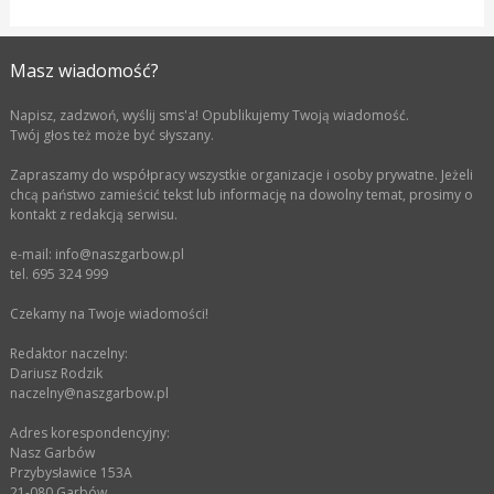
Masz wiadomość?
Napisz, zadzwoń, wyślij sms'a! Opublikujemy Twoją wiadomość.
Twój głos też może być słyszany.
Zapraszamy do współpracy wszystkie organizacje i osoby prywatne. Jeżeli
chcą państwo zamieścić tekst lub informację na dowolny temat, prosimy o
kontakt z redakcją serwisu.
e-mail: info@naszgarbow.pl
tel. 695 324 999
Czekamy na Twoje wiadomości!
Redaktor naczelny:
Dariusz Rodzik
naczelny@naszgarbow.pl
Adres korespondencyjny:
Nasz Garbów
Przybysławice 153A
21-080 Garbów