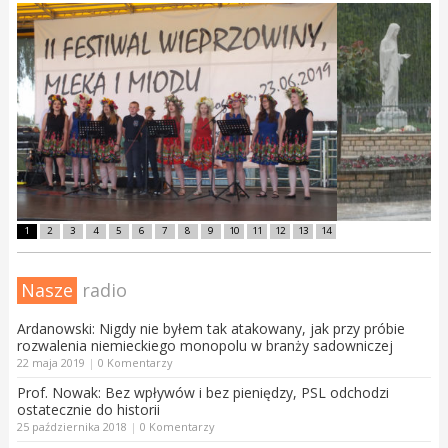
1
2
3
4
5
6
7
8
9
10
11
12
13
14
Nasze
radio
Ardanowski: Nigdy nie byłem tak atakowany, jak przy próbie
rozwalenia niemieckiego monopolu w branży sadowniczej
22 maja 2019
|
0 Komentarzy
Prof. Nowak: Bez wpływów i bez pieniędzy, PSL odchodzi
ostatecznie do historii
25 października 2018
|
0 Komentarzy