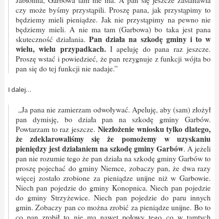
czy może byśmy przystąpili. Proszę pana, jak przystąpimy to
będziemy mieli pieniądze. Jak nie przystąpimy na pewno nie
będziemy mieli. A nie ma tam (Garbowa) bo taka jest pana
Pan działa na szkodę gminy i to w
skuteczność działania.
wielu, wielu przypadkach.
I apeluję do pana raz jeszcze.
Proszę wstać i powiedzieć, że pan rezygnuje z funkcji wójta bo
pan się do tej funkcji nie nadaje.”
I dalej…
„Ja pana nie zamierzam odwoływać. Apeluję, aby (sam) złożył
pan dymisję, bo działa pan na szkodę gminy Garbów.
Niezłożenie wniosku tylko dlatego,
Powtarzam to raz jeszcze.
że zdeklarowaliśmy się że pomożemy w uzyskaniu
pieniędzy jest działaniem na szkodę gminy Garbów
. A jeżeli
pan nie rozumie tego że pan działa na szkodę gminy Garbów to
proszę pojechać do gminy Niemce, zobaczy pan, że dwa razy
więcej zostało zrobione za pieniądze unijne niż w Garbowie.
Niech pan pojedzie do gminy Konopnica. Niech pan pojedzie
do gminy Strzyżewice. Niech pan pojedzie do paru innych
gmin. Zobaczy pan co można zrobić za pieniądze unijne. Bo to
co pan zrobił to nie ma nawet połowy tego co w tamtych