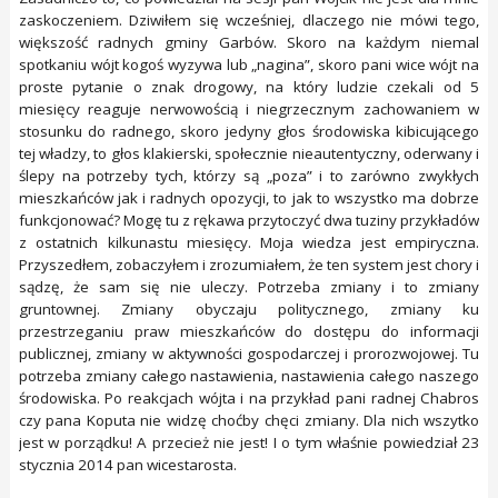
zaskoczeniem. Dziwiłem się wcześniej, dlaczego nie mówi tego,
większość radnych gminy Garbów. Skoro na każdym niemal
spotkaniu wójt kogoś wyzywa lub „nagina”, skoro pani wice wójt na
proste pytanie o znak drogowy, na który ludzie czekali od 5
miesięcy reaguje nerwowością i niegrzecznym zachowaniem w
stosunku do radnego, skoro jedyny głos środowiska kibicującego
tej władzy, to głos klakierski, społecznie nieautentyczny, oderwany i
ślepy na potrzeby tych, którzy są „poza” i to zarówno zwykłych
mieszkańców jak i radnych opozycji, to jak to wszystko ma dobrze
funkcjonować? Mogę tu z rękawa przytoczyć dwa tuziny przykładów
z ostatnich kilkunastu miesięcy. Moja wiedza jest empiryczna.
Przyszedłem, zobaczyłem i zrozumiałem, że ten system jest chory i
sądzę, że sam się nie uleczy. Potrzeba zmiany i to zmiany
gruntownej. Zmiany obyczaju politycznego, zmiany ku
przestrzeganiu praw mieszkańców do dostępu do informacji
publicznej, zmiany w aktywności gospodarczej i prorozwojowej. Tu
potrzeba zmiany całego nastawienia, nastawienia całego naszego
środowiska. Po reakcjach wójta i na przykład pani radnej Chabros
czy pana Koputa nie widzę choćby chęci zmiany. Dla nich wszytko
jest w porządku! A przecież nie jest! I o tym właśnie powiedział 23
stycznia 2014 pan wicestarosta.