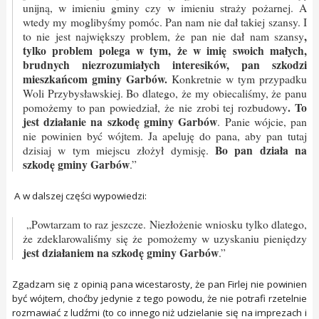
unijną, w imieniu gminy czy w imieniu straży pożarnej. A
wtedy my moglibyśmy pomóc. Pan nam nie dał takiej szansy. I
,
to nie jest największy problem, że pan nie dał nam szansy
tylko problem polega w tym, że w imię swoich małych,
brudnych niezrozumiałych interesików, pan szkodzi
mieszkańcom gminy Garbów.
Konkretnie w tym przypadku
Woli Przybysławskiej. Bo dlatego, że my obiecaliśmy, że panu
. To
pomożemy to pan powiedział, że nie zrobi tej rozbudowy
jest działanie na szkodę gminy Garbów
. Panie wójcie, pan
nie powinien być wójtem. Ja apeluję do pana, aby pan tutaj
Bo pan działa na
dzisiaj w tym miejscu złożył dymisję.
szkodę gminy Garbów
.”
A w dalszej części wypowiedzi:
„Powtarzam to raz jeszcze. Niezłożenie wniosku tylko dlatego,
że zdeklarowaliśmy się że pomożemy w uzyskaniu pieniędzy
jest działaniem na szkodę gminy Garbów
.”
Zgadzam się z opinią pana wicestarosty, że pan Firlej nie powinien
być wójtem, choćby jedynie z tego powodu, że nie potrafi rzetelnie
rozmawiać z ludźmi (to co innego niż udzielanie się na imprezach i