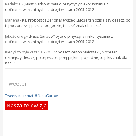
Redakcja
-
„Nasz Garbów” pyta o przyczyny niekorzystania z
dofinansowań unijnych na drogi w latach 2005-2012
Marlena
-
Ks. Proboszcz Zenon Małyszek: „Może ten dzisiejszy deszcz, po
tej wczorajszej pięknej pogodzie, to jakiś znak dla nas…”
Jakość dróg
-
„Nasz Garbów” pyta o przyczyny niekorzystania z
dofinansowań unijnych na drogi w latach 2005-2012
Kiedyś to były kazania
-
Ks. Proboszcz Zenon Małyszek: „Może ten
dzisiejszy deszcz, po tej wczorajszej pięknej pogodzie, to jakiś znak dla
nas…”
Tweeter
Tweety na temat @NaszGarbw
Nasza telewizja