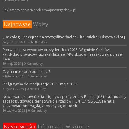
Reklama w serwisie: reklama@naszgarbow.pl
Najnowsze
Wpisy
„Dekalog – recepta na szczęśliwe życie” – ks. Michał Olszewski SCJ
28 grudnia 2025
|
0 Komentarzy
Pierwsza tura wyborów prezydenckich 2025. W gminie Garbów
kandydaci prawicowi uzyskali łącznie 74% głosów. Trzaskowski poniżej
14%…
19 maja 2025
|
0 Komentarzy
Czy nam też odbiorą dzieci?
2 listopada 2023
|
0 Komentarzy
Pielgrzymka do Medjugorje 20-28 maja 2023.
6 stycznia 2023
|
0 Komentarzy
Nowa warta zauważenia inicjatywa polityczna w Polsce. Już teraz musimy
zacząć budować alternatywę dla rządów PiS/PO/PSL/SLD. Ile musi
kosztować tona węgla, żebyśmy się obudzili.
30 czerwca 2022
|
0 Komentarzy
Nasze wieści
Informacje w skrócie