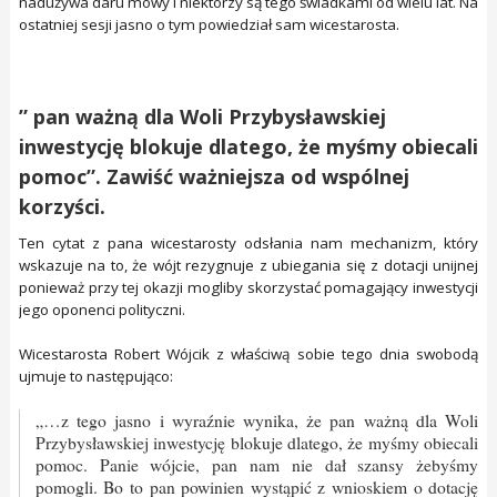
nadużywa daru mowy i niektórzy są tego świadkami od wielu lat. Na
ostatniej sesji jasno o tym powiedział sam wicestarosta.
” pan ważną dla Woli Przybysławskiej
inwestycję blokuje dlatego, że myśmy obiecali
pomoc”. Zawiść ważniejsza od wspólnej
korzyści.
Ten cytat z pana wicestarosty odsłania nam mechanizm, który
wskazuje na to, że wójt rezygnuje z ubiegania się z dotacji unijnej
ponieważ przy tej okazji mogliby skorzystać pomagający inwestycji
jego oponenci polityczni.
Wicestarosta Robert Wójcik z właściwą sobie tego dnia swobodą
ujmuje to następująco:
„…z tego jasno i wyraźnie wynika, że pan ważną dla Woli
Przybysławskiej inwestycję blokuje dlatego, że myśmy obiecali
pomoc. Panie wójcie, pan nam nie dał szansy żebyśmy
pomogli. Bo to pan powinien wystąpić z wnioskiem o dotację