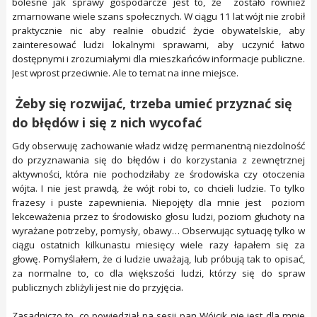
bolesne jak sprawy gospodarcze jest to, że zostało również
zmarnowane wiele szans społecznych. W ciągu 11 lat wójt nie zrobił
praktycznie nic aby realnie obudzić życie obywatelskie, aby
zainteresować ludzi lokalnymi sprawami, aby uczynić łatwo
dostępnymi i zrozumiałymi dla mieszkańców informacje publiczne.
Jest wprost przeciwnie. Ale to temat na inne miejsce.
Żeby się rozwijać, trzeba umieć przyznać się
do błędów i się z nich wycofać
Gdy obserwuję zachowanie władz widzę permanentną niezdolność
do przyznawania się do błędów i do korzystania z zewnętrznej
aktywności, która nie pochodziłaby ze środowiska czy otoczenia
wójta. I nie jest prawdą, że wójt robi to, co chcieli ludzie. To tylko
frazesy i puste zapewnienia. Niepojęty dla mnie jest poziom
lekceważenia przez to środowisko głosu ludzi, poziom głuchoty na
wyrażane potrzeby, pomysły, obawy… Obserwując sytuację tylko w
ciągu ostatnich kilkunastu miesięcy wiele razy łapałem się za
głowę. Pomyślałem, że ci ludzie uważają, lub próbują tak to opisać,
za normalne to, co dla większości ludzi, którzy się do spraw
publicznych zbliżyli jest nie do przyjęcia.
Zasadniczo to, co powiedział na sesji pan Wójcik nie jest dla mnie