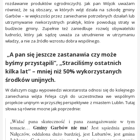
rozdawanie produktów ogrodniczych). Jak pan Wójcik uważam
również, że są obszary, w których wójt działa na szkodę gminy
Garbów – w większości przez zaniechanie potrzebnych działań lub
utrzymywanie niekorzystnych praktyk, które powodują straty w
budżecie gminy. Zupełnie też zaniedbuje rozwój obywatelski
ludności, który jak sądzę uważa za utrudnienie w utrzymaniu
władzy, a nie za źródło wzrostu dobra wspólnego.
„A pan się jeszcze zastanawia czy może
byśmy przystąpili”, „Straciliśmy ostatnich
kilka lat” – mniej niż 50% wykorzystanych
środków unijnych.
W dalszym ciągu wypowiedzi wicestarosta odnosi się do kolejnego
zaniechania wójta Firleja czyli do uczestnictwa we wspólnym
projekcie unijnym w przyszłej perspektywie z miastem Lublin. Tutaj
słowa są równie mocne jak poprzednie:
„Widać pana skuteczność i pana zaangażowanie w tym
Gminy Garbów nie ma
temacie…
! Jest sąsiednia gmina
Nałęczów, oddalona dużo bardziej, jest Lubartów, jest gmina
Jabłonna, Garbowa tam nie ma. A pan się jeszcze zastanawia