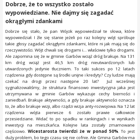
Dobrze, że to wszystko zostało
wypowiedziane. Nie dajmy się zagadać
okrągłymi zdankami
Dobrze się stało, że pan Wójcik wypowiedział te słowa, które
wypowiedział. I źle się stanie jeżeli po raz kolejny wójt spróbuje
takie głosy zagadać okrągłymi zdankami, które ni jak mają się do
rzeczywistości. Wójt chwali się drogami i… właściwie tylko drogami.
Ale zapomina się że w gminie Garbów wciąż dróg brakuje. Na 131
km dróg wciąż jest 46,5 km dróg nieutwardzonych lub
utwardzonych jedynie tłuczniem. To taki sukces po 12 latach
rządzenia gdy dostępne są środki unijne i kredyty? Czy ludzie mają
czekać na drogi przez następne 20 lat? Już wcześniej
sygnalizowaliśmy, że struktura finansowo inwestycyjna jaka jest
utrzymywana w gminie Garbów wykazuje cechy bierności i
zaniedbań. Brakuje aktywności, a gdy brakuje aktywności oznacza
to, że albo brakuje wizji, albo rządzi wizja anty-rozwojowa. Na 12 lat
rządzenia wójta pierwsze 6 zostało prawie całkowicie
przesiedziane. Widać to po spadku w rankingach i w wynikach
inwestycji na mieszkańca. Kolejne lata zostały zmarnowane
częściowo.
Wicestarosta twierdzi że w ponad 50%
. To jest
duży problem, bo tego czasu się nie cofnie. Ale Gmina Garbów ma