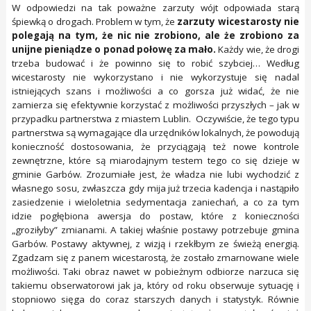
W odpowiedzi na tak poważne zarzuty wójt odpowiada starą
śpiewką o drogach. Problem w tym, że
zarzuty wicestarosty nie
polegają na tym, że nic nie zrobiono, ale że zrobiono za
unijne pieniądze o ponad połowę za mało.
Każdy wie, że drogi
trzeba budować i że powinno się to robić szybciej… Według
wicestarosty nie wykorzystano i nie wykorzystuje się nadal
istniejących szans i możliwości a co gorsza już widać, że nie
zamierza się efektywnie korzystać z możliwości przyszłych – jak w
przypadku partnerstwa z miastem Lublin. Oczywiście, że tego typu
partnerstwa są wymagające dla urzędników lokalnych, że powodują
konieczność dostosowania, że przyciągają też nowe kontrole
zewnętrzne, które są miarodajnym testem tego co się dzieje w
gminie Garbów. Zrozumiałe jest, że władza nie lubi wychodzić z
własnego sosu, zwłaszcza gdy mija już trzecia kadencja i nastąpiło
zasiedzenie i wieloletnia sedymentacja zaniechań, a co za tym
idzie pogłębiona awersja do postaw, które z konieczności
„groziłyby” zmianami. A takiej właśnie postawy potrzebuje gmina
Garbów. Postawy aktywnej, z wizją i rzekłbym ze świeżą energią.
Zgadzam się z panem wicestarostą, że zostało zmarnowane wiele
możliwości. Taki obraz nawet w pobieżnym odbiorze narzuca się
takiemu obserwatorowi jak ja, który od roku obserwuje sytuację i
stopniowo sięga do coraz starszych danych i statystyk. Równie