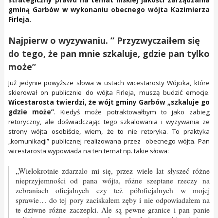
strategiczny prawd na temat niskiej jakości zarządzania
gminą Garbów w wykonaniu obecnego wójta Kazimierza
Firleja.
Najpierw o wyzywaniu. ” Przyzwyczaiłem się
do tego, że pan mnie szkaluje, gdzie pan tylko
może”
Już jedynie powyższe słowa w ustach wicestarosty Wójcika, które
skierował on publicznie do wójta Firleja, muszą budzić emocje.
Wicestarosta twierdzi, że wójt gminy Garbów „szkaluje go
gdzie może”
. Kiedyś może potraktowałbym to jako zabieg
retoryczny, ale doświadczając tego szkalowania i wyzywania ze
strony wójta osobiście, wiem, że to nie retoryka. To praktyka
„komunikacji” publicznej realizowana przez obecnego wójta. Pan
wicestarosta wypowiada na ten temat np. takie słowa:
„Wielokrotnie zdarzało mi się, przez wiele lat słyszeć różne
nieprzyjemności od pana wójta, różne szeptane rzeczy na
zebraniach oficjalnych czy też półoficjalnych w mojej
sprawie… do tej pory zaciskałem zęby i nie odpowiadałem na
te dziwne różne zaczepki. Ale są pewne granice i pan panie