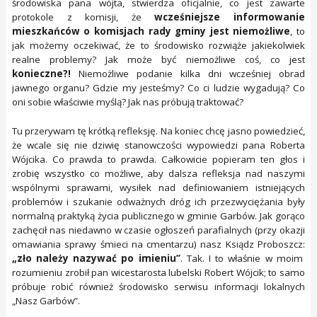
środowiska pana wójta, stwierdza oficjalnie, co jest zawarte
protokole z komisji, że
wcześniejsze informowanie
mieszkańców o komisjach rady gminy jest niemożliwe
, to
jak możemy oczekiwać, że to środowisko rozwiąże jakiekolwiek
realne problemy? Jak może być niemożliwe coś, co jest
konieczne?!
Niemożliwe podanie kilka dni wcześniej obrad
jawnego organu? Gdzie my jesteśmy? Co ci ludzie wygadują? Co
oni sobie właściwie myślą? Jak nas próbują traktować?
Tu przerywam tę krótką refleksję. Na koniec chcę jasno powiedzieć,
że wcale się nie dziwię stanowczości wypowiedzi pana Roberta
Wójcika. Co prawda to prawda. Całkowicie popieram ten głos i
zrobię wszystko co możliwe, aby dalsza refleksja nad naszymi
wspólnymi sprawami, wysiłek nad definiowaniem istniejących
problemów i szukanie odważnych dróg ich przezwyciężania były
normalną praktyką życia publicznego w gminie Garbów. Jak gorąco
zachęcił nas niedawno w czasie ogłoszeń parafialnych (przy okazji
omawiania sprawy śmieci na cmentarzu) nasz Ksiądz Proboszcz:
„zło należy nazywać po imieniu”
. Tak. I to właśnie w moim
rozumieniu zrobił pan wicestarosta lubelski Robert Wójcik; to samo
próbuje robić również środowisko serwisu informacji lokalnych
„Nasz Garbów”.