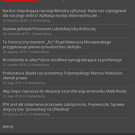
Bardzo niepokojąca narracja Ministra cyfryzacji. Będą nas szpiegować
dla naszego dobra? Aplikacja ma być dobrowolna ale…
16 kwietnia 2020
|
0 Komentarzy
Gustaw Jędrejek Prezesem Lubelskiej Izby Rolniczej
28 września 2019
|
2 Komentarzy
To historyczny moment. „Rz”: Rząd Mateusza Morawieckiego
przygotowuje pierwszy budżet bez deficytu
26 sierpnia 2019
|
0 Komentarzy
W niedzielę w całej Polsce modlitwa wynagradzająca za profanacje
21 czerwca 2019
|
0 Komentarzy
Prokuratura zbada czy uczestnicy Trójmiejskiego Marszu Równości
złamali prawo
29 maja 2019
|
0 Komentarzy
Abp Depo zaprasza do ekspiacji za profanację wizerunku Matki Bożej
22 maja 2019
|
0 Komentarzy
IPN: jest akt oskarżenia przeciwko zabójcom ks. Popiełuszki. Sprawa
dotyczy tzw. “prowokacji na Chłodnej”
29 stycznia 2019
|
0 Komentarzy
więcej